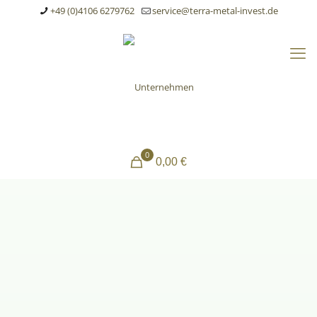
+49 (0)4106 6279762
service@terra-metal-invest.de
0
0,00 €